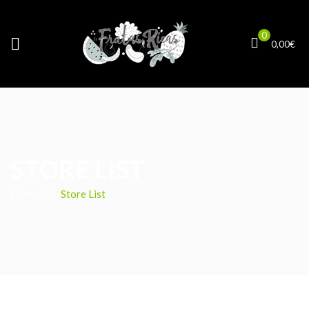
0
0,00
€
STORE LIST
Home
Store List